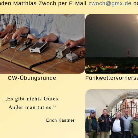
nden Matthias Zwoch per E-Mail
zwoch@gmx.de
od
CW-Übungsrunde
Funkwettervorhers
„Es gibt nichts Gutes.
Außer man tut es.“
Erich Kästner