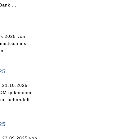
Dank ...
ck 2025 von
mistisch ins
m ...
25
 21.10.2025
 OM gekommen.
en behandelt:
25
 23.09.2025 von