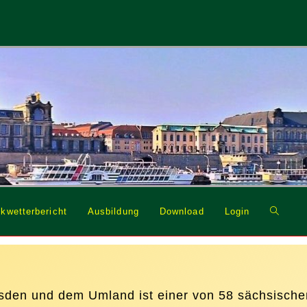
Website
kwetterbericht
Ausbildung
Download
Login
Suche
umschal
esden und dem Umland ist einer von 58 sächsisch