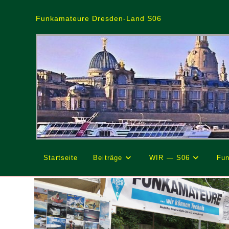
Zum
Inhalt
Funkamateure Dresden-Land S06
springen
Startseite
Beiträge
WIR — S06
Fun