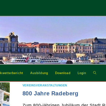
Website
kwetterbericht
Ausbildung
Download
Login
Suche
umschal
VEREINSVERANSTALTUNGEN
800 Jahre Radeberg
Zum 800-jährigen Jubiläum der Stadt 