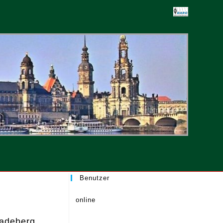
-
ten
Benutzer
online
Radeberg