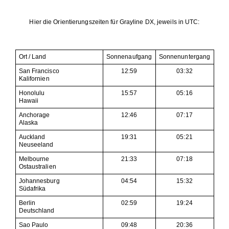
Hier die Orientierungszeiten für Grayline DX, jeweils in UTC:
Ort / Land
Sonnenaufgang
Sonnenuntergang
San Francisco
12:59
03:32
Kalifornien
Honolulu
15:57
05:16
Hawaii
Anchorage
12:46
07:17
Alaska
Auckland
19:31
05:21
Neuseeland
Melbourne
21:33
07:18
Ostaustralien
Johannesburg
04:54
15:32
Südafrika
Berlin
02:59
19:24
Deutschland
Sao Paulo
09:48
20:36