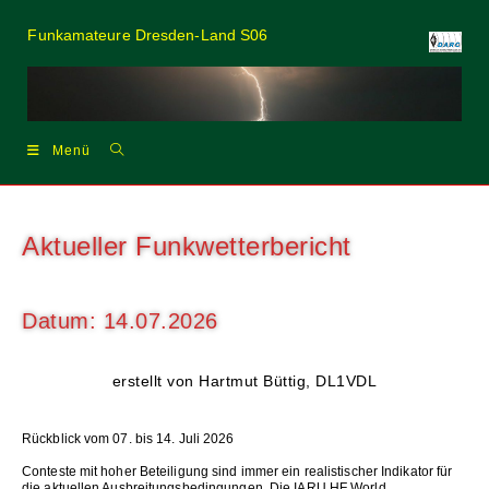
Zum
Inhalt
Funkamateure Dresden-Land S06
springen
Menü
Aktueller Funkwetterbericht
Datum: 14.07.2026
erstellt von Hartmut Büttig, DL1VDL
Rückblick vom 07. bis 14. Juli 2026
Conteste mit hoher Beteiligung sind immer ein realistischer Indikator für
die aktuellen Ausbreitungsbedingungen. Die IARU HF World