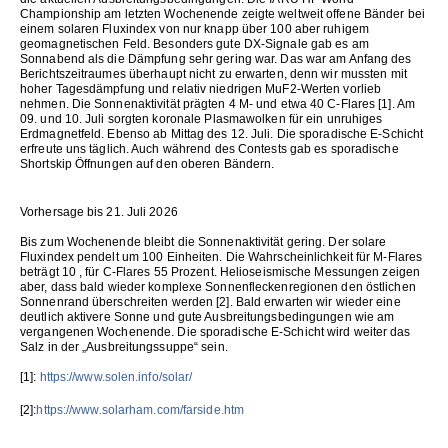
Championship am letzten Wochenende zeigte weltweit offene Bänder bei
einem solaren Fluxindex von nur knapp über 100 aber ruhigem
geomagnetischen Feld. Besonders gute DX-Signale gab es am
Sonnabend als die Dämpfung sehr gering war. Das war am Anfang des
Berichtszeitraumes überhaupt nicht zu erwarten, denn wir mussten mit
hoher Tagesdämpfung und relativ niedrigen MuF2-Werten vorlieb
nehmen. Die Sonnenaktivität prägten 4 M- und etwa 40 C-Flares [1]. Am
09. und 10. Juli sorgten koronale Plasmawolken für ein unruhiges
Erdmagnetfeld. Ebenso ab Mittag des 12. Juli. Die sporadische E-Schicht
erfreute uns täglich. Auch während des Contests gab es sporadische
Shortskip Öffnungen auf den oberen Bändern.
Vorhersage bis 21. Juli 2026
Bis zum Wochenende bleibt die Sonnenaktivität gering. Der solare
Fluxindex pendelt um 100 Einheiten. Die Wahrscheinlichkeit für M-Flares
beträgt 10 , für C-Flares 55 Prozent. Helioseismische Messungen zeigen
aber, dass bald wieder komplexe Sonnenfleckenregionen den östlichen
Sonnenrand überschreiten werden [2]. Bald erwarten wir wieder eine
deutlich aktivere Sonne und gute Ausbreitungsbedingungen wie am
vergangenen Wochenende. Die sporadische E-Schicht wird weiter das
Salz in der „Ausbreitungssuppe“ sein.
[1]:
https://www.solen.info/solar/
[2]:
https://www.solarham.com/farside.htm