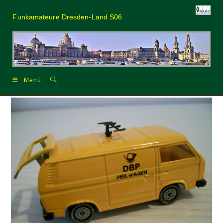
Zum
Inhalt
Funkamateure Dresden-Land S06
springen
Menü