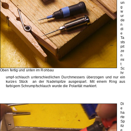
un
g
w
ur
de
n
di
e
Ta
sts
pit
ze
n
mi
t
Sc
Oben fertig und unten im Rohbau
hr
umpf-schlauch unterschiedlichen Durchmessers überzogen und nur ein
kurzes Stück an der Nadelspitze ausgespart. Mit einem Ring aus
farbigem Schrumpfschlauch wurde die Polarität markiert.
Di
e
ha
rte
Sp
itz
e