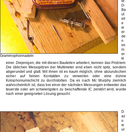
M
D-
Ba
ut
eil
e
w
er
de
n
im
m
er
Grammophonnadeln
kl
einer. Diejenigen, die mit diesen Bauteilen arbeiten, kennen das Problem:
Die üblichen Messspitzen der Multimeter sind eben nicht spitz, sondern
abgerundet und glatt. Mit ihnen ist es kaum möglich, ohne abzurutschen
sicher auf feinen Kontakten zu verweilen oder eine dünne
Kolophoniumschicht zu durchstoßen. Da es nach Mc Murphy ziemlich
wahrscheinlich ist, dass bei einer der nächsten Messungen entweder das
teuerste oder am schwierigsten zu beschaffende IC zerstört wird, wurde
nach einer geeigneten Lösung gesucht.
D
az
u
w
ur