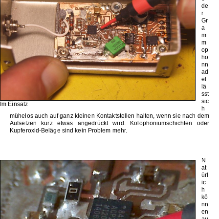
de
r
Gr
a
m
m
op
ho
nn
ad
el
lä
sst
sic
Im Einsatz
h
mühelos auch auf ganz kleinen Kontaktstellen halten, wenn sie nach dem
Aufsetzen kurz etwas angedrückt wird. Kolophoniumschichten oder
Kupferoxid-Beläge sind kein Problem mehr.
N
at
ürl
ic
h
kö
nn
en