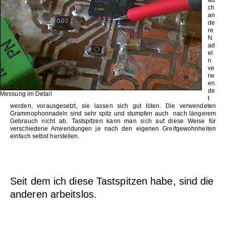
au
ch
an
de
re
N
ad
el
n
ve
rw
en
de
Messung im Detail
t
werden, vorausgesetzt, sie lassen sich gut löten. Die verwendeten
Grammophonnadeln sind sehr spitz und stumpfen auch nach längerem
Gebrauch nicht ab. Tastspitzen kann man sich auf diese Weise für
verschiedene Anwendungen je nach den eigenen Greifgewohnheiten
einfach selbst herstellen.
Seit dem ich diese Tastspitzen habe, sind die
anderen arbeitslos.