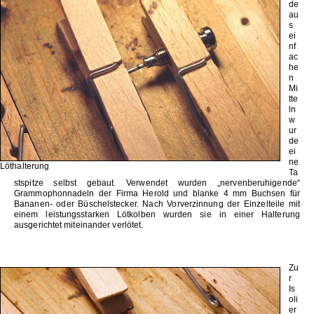
de
au
s
ei
nf
ac
he
n
Mi
tte
ln
w
ur
de
ei
ne
Löthalterung
Ta
stspitze selbst gebaut. Verwendet wurden „nervenberuhigende“
Grammophonnadeln der Firma Herold und blanke 4 mm Buchsen für
Bananen- oder Büschelstecker. Nach Vorverzinnung der Einzelteile mit
einem leistungsstarken Lötkolben wurden sie in einer Halterung
ausgerichtet miteinander verlötet.
Zu
r
Is
oli
er