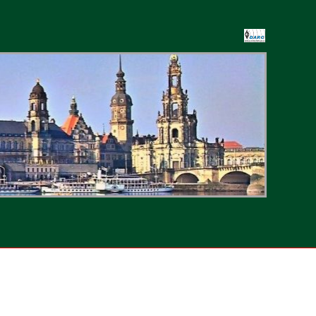
-
ten