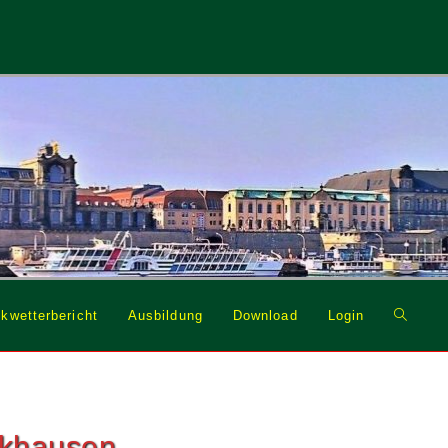
Website
kwetterbericht
Ausbildung
Download
Login
Suche
umschal
rkhausen