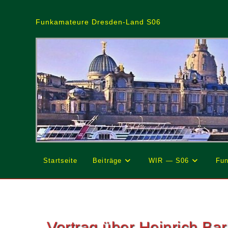
Zum
Inhalt
Funkamateure Dresden-Land S06
springen
Startseite
Beiträge
WIR — S06
Fun
Vortrag über Heinrich Ba