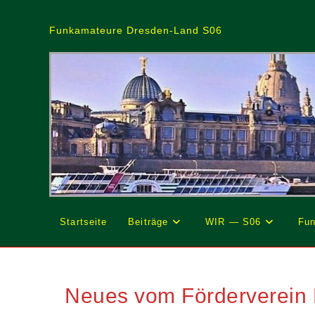
Zum
Inhalt
Funkamateure Dresden-Land S06
springen
Startseite
Beiträge
WIR — S06
Fun
Neues vom Förderverein F