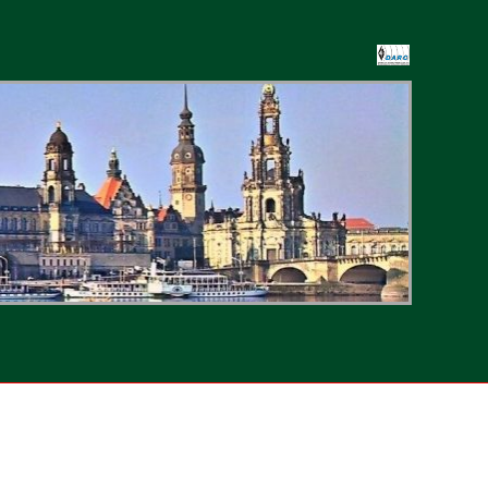
-
ten