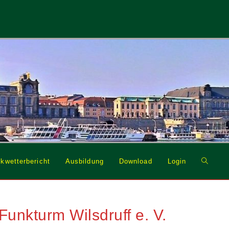
Website
kwetterbericht
Ausbildung
Download
Login
Suche
umschal
unkturm Wilsdruff e. V.