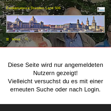
Zum
Inhalt
Funkamateure Dresden-Land S06
springen
Menü
Diese Seite wird nur angemeldeten
Nutzern gezeigt!
Vielleicht versuchst du es mit einer
erneuten Suche oder nach Login.