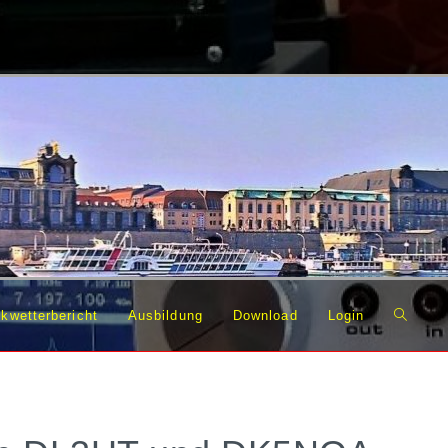
Website
kwetterbericht
Ausbildung
Download
Login
Suche
umschal