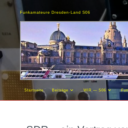
Zum
Inhalt
Funkamateure Dresden-Land S06
springen
Startseite
Beiträge
WIR — S06
Fun