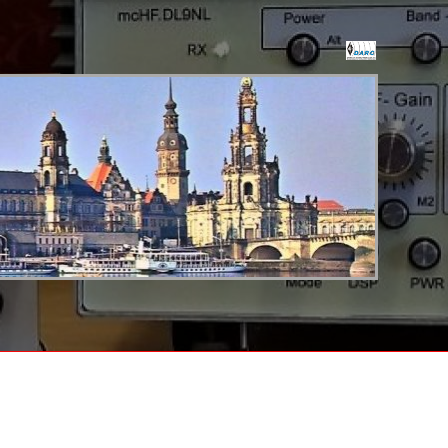
-
ten