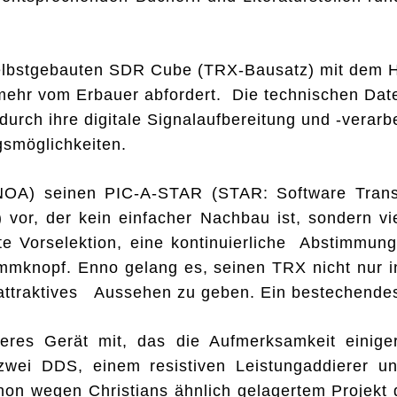
 selbstgebauten SDR Cube (TRX-Bausatz) mit dem H
ehr vom Erbauer abfordert. Die technischen Dat
urch ihre digitale Signalaufbereitung und -verarbe
smöglichkeiten.
5NOA) seinen PIC-A-STAR (STAR: Software Transm
) vor, der kein einfacher Nachbau ist, sondern vi
rte Vorselektion, eine kontinuierliche Abstimmu
immknopf. Enno gelang es, seinen TRX nicht nur i
attraktives Aussehen zu geben. Ein bestechende
eres Gerät mit, das die Aufmerksamkeit einige
 zwei DDS, einem resistiven Leistungaddierer u
on wegen Christians ähnlich gelagertem Projekt g