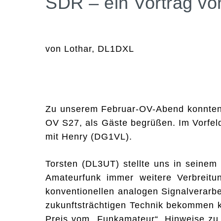
SDR – ein Vortrag 
von Lothar, DL1DXL
Zu unserem Februar-OV-Abend konnten 
OV S27, als Gäste begrüßen. Im Vorfe
mit Henry (DG1VL).
Torsten (DL3UT) stellte uns in seinem
Amateurfunk immer weitere Verbreitu
konventionellen analogen Signalverarbe
zukunftsträchtigen Technik bekommen k
Preis vom „Funkamateur“. Hinweise zu 