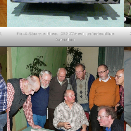
T,
Pic-A-Star von Rnno, DK5NOA mit profesionellem
Aussehen