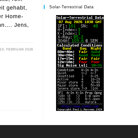
it gehabt,
Solar-Terrestrial Data
er Home-
nn…. Jens,
10. FEBRUAR 2026