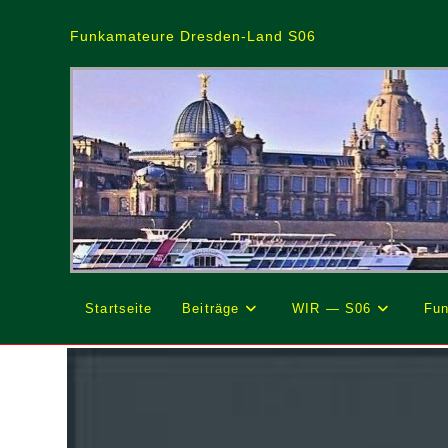
Zum
Inhalt
Funkamateure Dresden-Land S06
springen
Startseite
Beiträge
WIR — S06
Fun