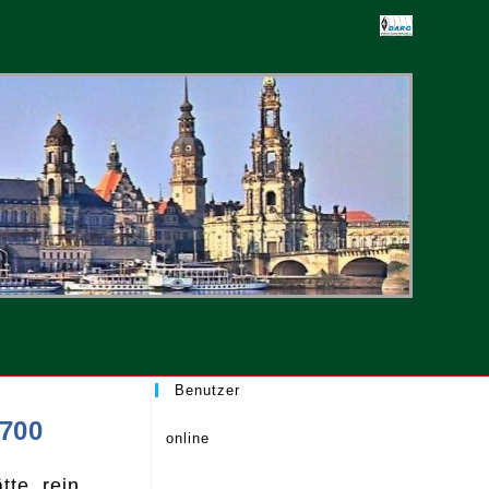
-
ten
Benutzer
7700
online
tte, rein