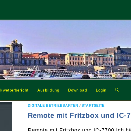
Website
kwetterbericht
Ausbildung
Download
Login
Suche
umschal
DIGITALE BETRIEBSARTEN
/
STARTSEITE
Remote mit Fritzbox und IC-
Remote mit Fritzbox und IC-7700 Ich hä