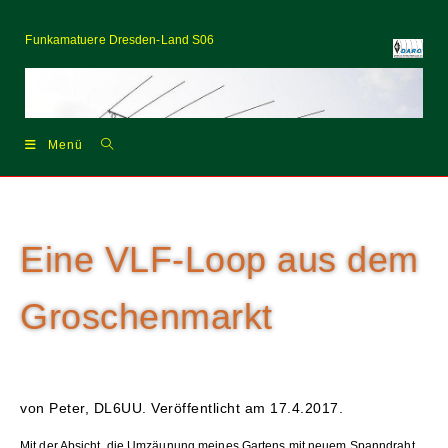
Zum
Inhalt
Funkamatuere Dresden-Land S06
springen
Menü
Eine VLF-Loop aus dem
Groschenmarkt
von Peter, DL6UU. Veröffentlicht am 17.4.2017.
Mit der Absicht, die Umzäunung meines Gartens mit neuem Spanndraht