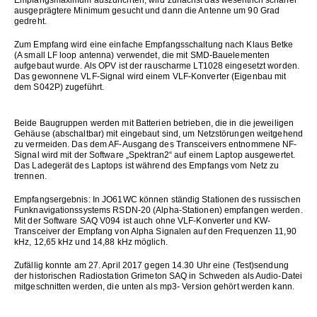
ausgeprägtere Minimum gesucht und dann die Antenne um 90 Grad
gedreht.
Zum Empfang wird eine einfache Empfangsschaltung nach Klaus Betke
(A small LF loop antenna) verwendet, die mit SMD-Bauelementen
aufgebaut wurde. Als OPV ist der rauscharme LT1028 eingesetzt worden.
Das gewonnene VLF-Signal wird einem VLF-Konverter (Eigenbau mit
dem S042P) zugeführt.
Beide Baugruppen werden mit Batterien betrieben, die in die jeweiligen
Gehäuse (abschaltbar) mit eingebaut sind, um Netzstörungen weitgehend
zu vermeiden. Das dem AF-Ausgang des Transceivers entnommene NF-
Signal wird mit der Software „Spektran2“ auf einem Laptop ausgewertet.
Das Ladegerät des Laptops ist während des Empfangs vom Netz zu
trennen.
Empfangsergebnis: In JO61WC können ständig Stationen des russischen
Funknavigationssystems RSDN-20 (Alpha-Stationen) empfangen werden.
Mit der Software SAQ V094 ist auch ohne VLF-Konverter und KW-
Transceiver der Empfang von Alpha Signalen auf den Frequenzen 11,90
kHz, 12,65 kHz und 14,88 kHz möglich.
Zufällig konnte am 27. April 2017 gegen 14.30 Uhr eine (Test)sendung
der historischen Radiostation Grimeton SAQ in Schweden als Audio-Datei
mitgeschnitten werden, die unten als mp3- Version gehört werden kann.