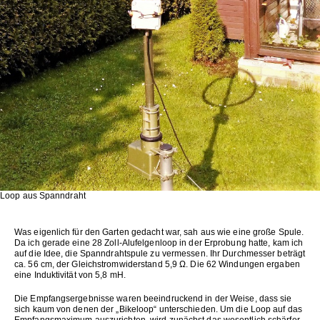
Loop aus Spanndraht
Was eigenlich für den Garten gedacht war, sah aus wie eine große Spule.
Da ich gerade eine 28 Zoll-Alufelgenloop in der Erprobung hatte, kam ich
auf die Idee, die Spanndrahtspule zu vermessen. Ihr Durchmesser beträgt
ca. 56 cm, der Gleichstromwiderstand 5,9 Ω. Die 62 Windungen ergaben
eine Induktivität von 5,8 mH.
Die Empfangsergebnisse waren beeindruckend in der Weise, dass sie
sich kaum von denen der „Bikeloop“ unterschieden. Um die Loop auf das
Empfangsmaximum auszurichten, wird zunächst das wesentlich schärfer