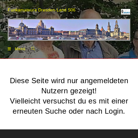
Zum
Inhalt
Funkamateure Dresden-Land S06
springen
Menü
Diese Seite wird nur angemeldeten
Nutzern gezeigt!
Vielleicht versuchst du es mit einer
erneuten Suche oder nach Login.