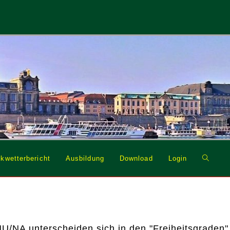
Website
kwetterbericht
Ausbildung
Download
Login
Suche
umschal
/NA unterscheiden sich in den "Freiheitsgraden"