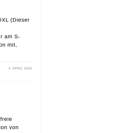
DXL (Dieser
ir am S-
on mit,
3. APRIL 2024
freie
ion von