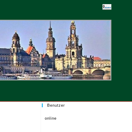
-
ten
Benutzer
online
.