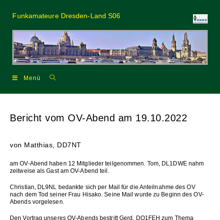
Zum
Inhalt
Funkamateure Dresden-Land S06
springen
Menü
Bericht vom OV-Abend am 19.10.2022
von Matthias, DD7NT
am OV-Abend haben 12 Mitglieder teilgenommen. Tom, DL1DWE nahm
zeitweise als Gast am OV-Abend teil.
Christian, DL9NL bedankte sich per Mail für die Anteilnahme des OV
nach dem Tod seiner Frau Hisako. Seine Mail wurde zu Beginn des OV-
Abends vorgelesen.
Den Vortrag unseres OV-Abends bestritt Gerd, DO1FEH zum Thema