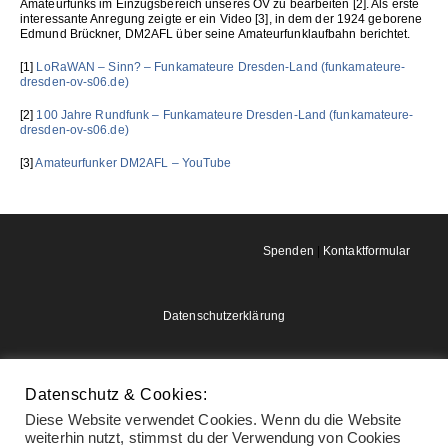
Amateurfunks im Einzugsbereich unseres OV zu bearbeiten [2]. Als erste
interessante Anregung zeigte er ein Video [3], in dem der 1924 geborene
Edmund Brückner, DM2AFL über seine Amateurfunklaufbahn berichtet.
[1]
LoRaWAN – Sinn? – Funkamateure Dresden-Land (funkamateure-
dresden-ov-s06.de)
[2]
100 Jahre Rundfunk – Funkamateure Dresden-Land (funkamateure-
dresden-ov-s06.de)
[3]
Amateurfunker DM2AFL – YouTube
Spenden
|
Kontaktformular
Datenschutzerklärung
Impressum
Datenschutz & Cookies:
Diese Website verwendet Cookies. Wenn du die Website
weiterhin nutzt, stimmst du der Verwendung von Cookies