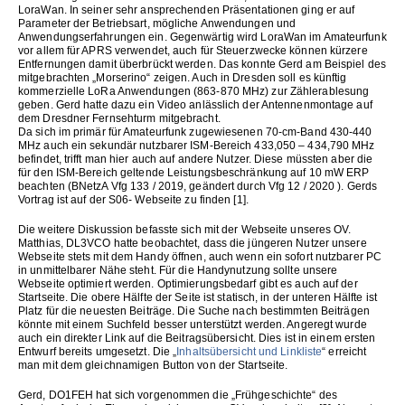
LoraWan. In seiner sehr ansprechenden Präsentationen ging er auf
Parameter der Betriebsart, mögliche Anwendungen und
Anwendungserfahrungen ein. Gegenwärtig wird LoraWan im Amateurfunk
vor allem für APRS verwendet, auch für Steuerzwecke können kürzere
Entfernungen damit überbrückt werden. Das konnte Gerd am Beispiel des
mitgebrachten „Morserino“ zeigen. Auch in Dresden soll es künftig
kommerzielle LoRa Anwendungen (863-870 MHz) zur Zählerablesung
geben. Gerd hatte dazu ein Video anlässlich der Antennenmontage auf
dem Dresdner Fernsehturm mitgebracht.
Da sich im primär für Amateurfunk zugewiesenen 70-cm-Band 430-440
MHz auch ein sekundär nutzbarer ISM-Bereich 433,050 – 434,790 MHz
befindet, trifft man hier auch auf andere Nutzer. Diese müssten aber die
für den ISM-Bereich geltende Leistungsbeschränkung auf 10 mW ERP
beachten (BNetzA Vfg 133 / 2019, geändert durch Vfg 12 / 2020 ). Gerds
Vortrag ist auf der S06- Webseite zu finden [1].
Die weitere Diskussion befasste sich mit der Webseite unseres OV.
Matthias, DL3VCO hatte beobachtet, dass die jüngeren Nutzer unsere
Webseite stets mit dem Handy öffnen, auch wenn ein sofort nutzbarer PC
in unmittelbarer Nähe steht. Für die Handynutzung sollte unsere
Webseite optimiert werden. Optimierungsbedarf gibt es auch auf der
Startseite. Die obere Hälfte der Seite ist statisch, in der unteren Hälfte ist
Platz für die neuesten Beiträge. Die Suche nach bestimmten Beiträgen
könnte mit einem Suchfeld besser unterstützt werden. Angeregt wurde
auch ein direkter Link auf die Beitragsübersicht. Dies ist in einem ersten
Entwurf bereits umgesetzt. Die „
Inhaltsübersicht und Linkliste
“ erreicht
man mit dem gleichnamigen Button von der Startseite.
Gerd, DO1FEH hat sich vorgenommen die „Frühgeschichte“ des