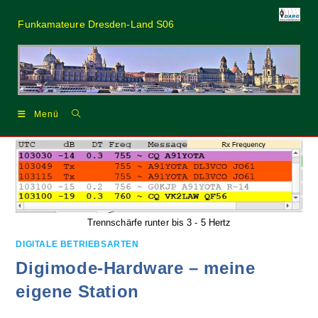
Zum
Inhalt
Funkamateure Dresden-Land S06
springen
Menü
Trennschärfe runter bis 3 - 5 Hertz
DIGITALE BETRIEBSARTEN
Digimode-Hardware – meine
eigene Station