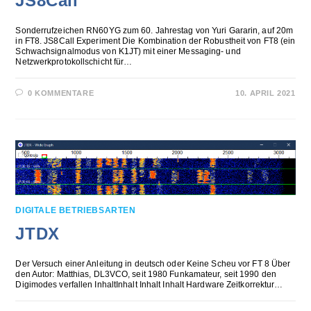
JS8Call
Sonderrufzeichen RN60YG zum 60. Jahrestag von Yuri Gararin, auf 20m
in FT8. JS8Call Experiment Die Kombination der Robustheit von FT8 (ein
Schwachsignalmodus von K1JT) mit einer Messaging- und
Netzwerkprotokollschicht für…
0 KOMMENTARE
10. APRIL 2021
DIGITALE BETRIEBSARTEN
JTDX
Der Versuch einer Anleitung in deutsch oder Keine Scheu vor FT 8 Über
den Autor: Matthias, DL3VCO, seit 1980 Funkamateur, seit 1990 den
Digimodes verfallen InhaltInhalt Inhalt Inhalt Hardware Zeitkorrektur…