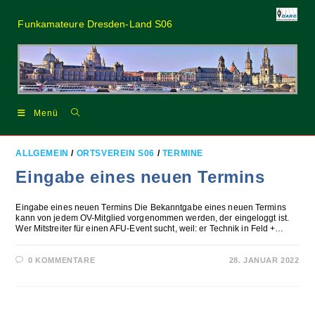
Zum
Inhalt
Funkamateure Dresden-Land S06
springen
Menü
ALLGEMEIN
/
ORTSVEREIN S06
/
TERMINE
Eingabe eines neuen Termins
Eingabe eines neuen Termins Die Bekanntgabe eines neuen Termins
kann von jedem OV-Mitglied vorgenommen werden, der eingeloggt ist.
Wer Mitstreiter für einen AFU-Event sucht, weil: er Technik in Feld +…
0 KOMMENTARE
28. JANUAR 2022