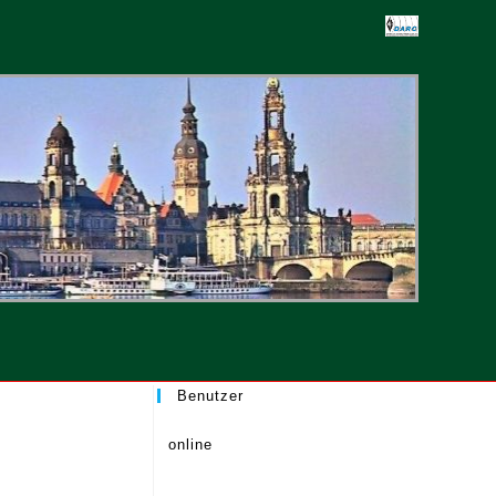
-
ten
Benutzer
online