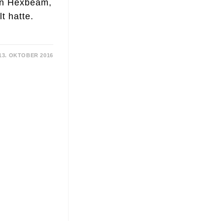
en Hexbeam,
t hatte.
13. OKTOBER 2016