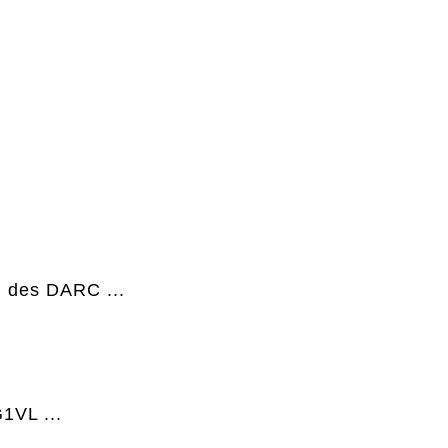
n des DARC ...
1VL ...