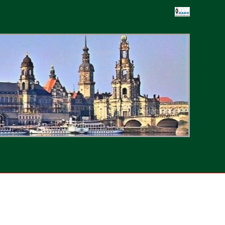
-
ten