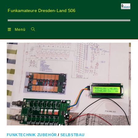
Zum
Inhalt
Funkamateure Dresden-Land S06
springen
Menü
FUNKTECHNIK ZUBEHÖR
/
SELBSTBAU