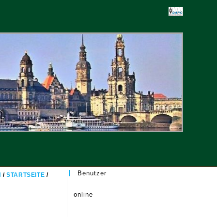
-
ten
Benutzer
N
/
STARTSEITE
/
online