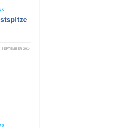
KS
stspitze
. SEPTEMBER 2014
KS