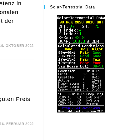
tenz in
Solar-Terrestrial Data
ionalen
t der
19. OKTOBER 2022
guten Preis
16. FEBRUAR 2022