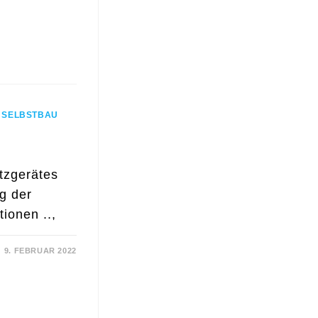
/
SELBSTBAU
etzgerätes
g der
ionen ..,
9. FEBRUAR 2022