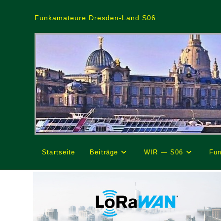
Zum
Inhalt
Funkamateure Dresden-Land S06
springen
Startseite
Beiträge
WIR — S06
Fun