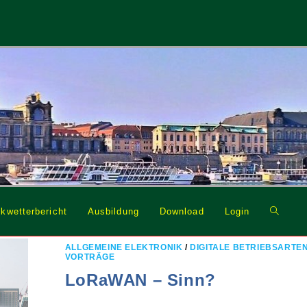
Website
kwetterbericht
Ausbildung
Download
Login
Suche
umschal
ALLGEMEINE ELEKTRONIK
/
DIGITALE BETRIEBSARTE
VORTRÄGE
LoRaWAN – Sinn?