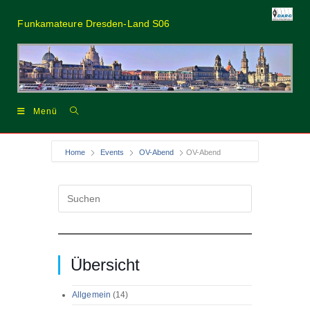
Zum
Inhalt
Funkamateure Dresden-Land S06
springen
Menü
Home
Events
OV-Abend
OV-Abend
Press
Escape
to
close
the
search
Übersicht
panel.
Allgemein
(14)