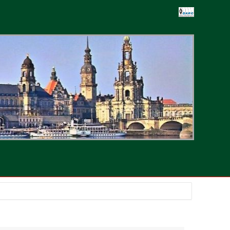
-
ten