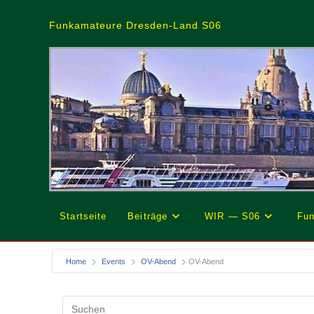
Zum
Inhalt
Funkamateure Dresden-Land S06
springen
Startseite
Beiträge
WIR — S06
Fun
Home
Events
OV-Abend
OV-Abend