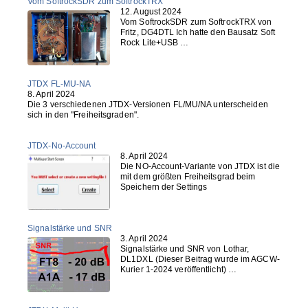
Vom SoftrockSDR zum SoftrockTRX
12. August 2024
Vom SoftrockSDR zum SoftrockTRX von
Fritz, DG4DTL Ich hatte den Bausatz Soft
Rock Lite+USB …
JTDX FL-MU-NA
8. April 2024
Die 3 verschiedenen JTDX-Versionen FL/MU/NA unterscheiden
sich in den "Freiheitsgraden".
JTDX-No-Account
8. April 2024
Die NO-Account-Variante von JTDX ist die
mit dem größten Freiheitsgrad beim
Speichern der Settings
Signalstärke und SNR
3. April 2024
Signalstärke und SNR von Lothar,
DL1DXL (Dieser Beitrag wurde im AGCW-
Kurier 1-2024 veröffentlicht) …