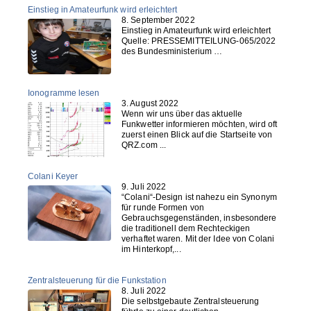
Einstieg in Amateurfunk wird erleichtert
8. September 2022
Einstieg in Amateurfunk wird erleichtert
Quelle: PRESSEMITTEILUNG-065/2022
des Bundesministerium …
Ionogramme lesen
3. August 2022
Wenn wir uns über das aktuelle
Funkwetter informieren möchten, wird oft
zuerst einen Blick auf die Startseite von
QRZ.com ...
Colani Keyer
9. Juli 2022
“Colani“-Design ist nahezu ein Synonym
für runde Formen von
Gebrauchsgegenständen, insbesondere
die traditionell dem Rechteckigen
verhaftet waren. Mit der Idee von Colani
im Hinterkopf,...
Zentralsteuerung für die Funkstation
8. Juli 2022
Die selbstgebaute Zentralsteuerung