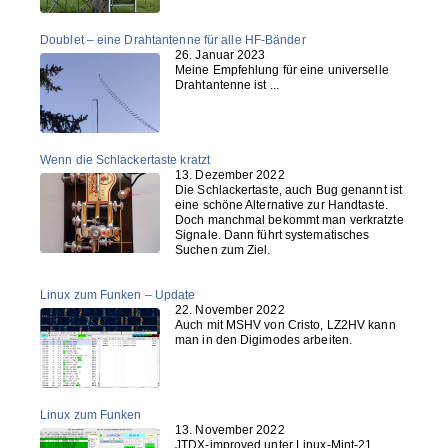
Doublet – eine Drahtantenne für alle HF-Bänder
26. Januar 2023
Meine Empfehlung für eine universelle
Drahtantenne ist ...
Wenn die Schlackertaste kratzt
13. Dezember 2022
Die Schlackertaste, auch Bug genannt ist
eine schöne Alternative zur Handtaste.
Doch manchmal bekommt man verkratzte
Signale. Dann führt systematisches
Suchen zum Ziel.
Linux zum Funken – Update
22. November 2022
Auch mit MSHV von Cristo, LZ2HV kann
man in den Digimodes arbeiten.
Linux zum Funken
13. November 2022
JTDX-improved unter Linux-Mint-21